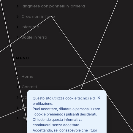
Ringhiere con pannelli in lamiera
Creazioni in ferro
Inferriate
Scale in ferro
MENU
Home
Contatti
Cookie Policy
✕
Questo sito utilizza cookie tecnici e di
profilazione.
Privacy Policy
Puoi accettare, rifiutare o personalizzare
i cookie premendo i pulsanti desiderati.
Richiedi un preventivo
Chiudendo questa informativa
continuerai senza accettare.
Accettando, sei consapevole che i tuoi