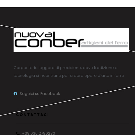
Carpenteria leggera di precisione, dove tradizione e
tecnologia si incontrano per creare opere d’arte in ferro
Seguici su Facebook
CONTATTACI
+39 030 2780230